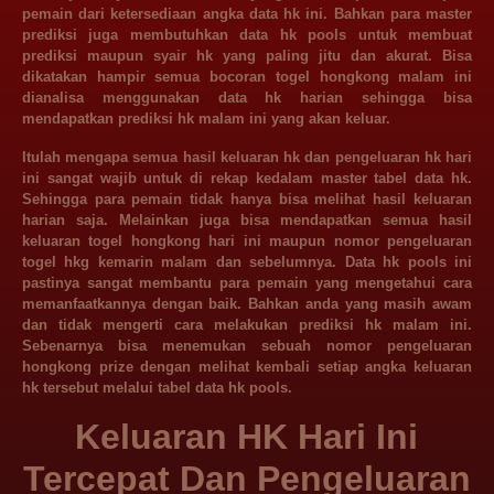
pemain dari ketersediaan angka data hk ini. Bahkan para master
prediksi juga membutuhkan data hk pools untuk membuat
prediksi maupun syair hk yang paling jitu dan akurat. Bisa
dikatakan hampir semua bocoran togel hongkong malam ini
dianalisa menggunakan data hk harian sehingga bisa
mendapatkan prediksi hk malam ini yang akan keluar.
Itulah mengapa semua hasil keluaran hk dan pengeluaran hk hari
ini sangat wajib untuk di rekap kedalam master tabel data hk.
Sehingga para pemain tidak hanya bisa melihat hasil keluaran
harian saja. Melainkan juga bisa mendapatkan semua hasil
keluaran togel hongkong hari ini maupun nomor pengeluaran
togel hkg kemarin malam dan sebelumnya. Data hk pools ini
pastinya sangat membantu para pemain yang mengetahui cara
memanfaatkannya dengan baik. Bahkan anda yang masih awam
dan tidak mengerti cara melakukan prediksi hk malam ini.
Sebenarnya bisa menemukan sebuah nomor pengeluaran
hongkong prize dengan melihat kembali setiap angka keluaran
hk tersebut melalui tabel data hk pools.
Keluaran HK Hari Ini
Tercepat Dan Pengeluaran