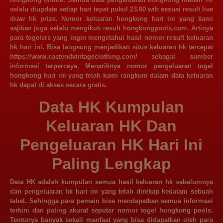
selalu diupdate setiap hari tepat pukul 23.00 wib sesuai result live
draw hk prize. Nomor keluaran hongkong hari ini yang kami
sajikan juga selalu mengikuti result hongkongpools.com. Artinya
para togelers yang ingin mengetahui hasil nomor result keluaran
hk hari ini. Bisa langsung menjadikan situs keluaran hk tercepat
https://www.eastendvintageclothing.com/ sebagai sumber
informasi terpercaya. Menariknya nomor pengeluaran togel
hongkong hari ini yang telah kami rangkum dalam data keluaran
hk dapat di akses secara gratis.
Data HK Kumpulan
Keluaran HK Dan
Pengeluaran HK Hari Ini
Paling Lengkap
Data HK adalah kumpulan semua hasil keluaran hk sebelumnya
dan pengeluaran hk hari ini yang telah direkap kedalam sebuah
tabel. Sehingga para pemain bisa mendapatkan semua informasi
terkini dan paling akurat seputar nomor togel hongkong pools.
Tentunya banyak sekali manfaat yang bisa didapatkan oleh para