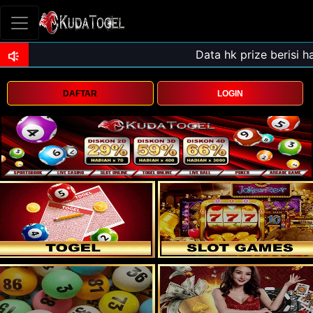
DAFTAR
LOGIN