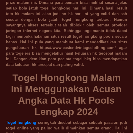
prize malam ini. Dimana para pemain bisa melihat secara jelas
setiap bola jatuh togel hongkong hari ini. Dimana hasil result
toto hk malam ini akan jadi no hk hari ini yang valid dan sah
sesuai dengan bola jatuh togel hongkong terbaru. Namun
sayangnya akses tersebut telah diblokir oleh semua provider
jaringan internet negara kita. Sehingga togelmania tidak dapat
lagi membuka halaman situs result togel hongkong pools secara
bebas. Hal ini pula yang membuat kami mendedikasikan situs
pengeluaran hk https://www.eastendvintageclothing.com/ agar
para togelers bisa mengetahui hasil
keluaran hk tercepat
malam
ini. Dengan demikian para pecinta togel hkg bisa mendapatkan
data keluaran hk tercepat dan paling valid.
Togel Hongkong Malam
Ini Menggunakan Acuan
Angka Data Hk Pools
Lengkap 2024
Togel hongkong
seringkali disebut sebagai sebuah pasaran judi
togel online yang paling wajib dimainkan semua orang. Hal ini