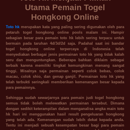
Utama Pemain Togel
Hongkong Online
Toto hk
merupakan kata yang paling sering digunakan oleh para
petaruh togel hongkong online pools malam ini. Hampir
sebagian besar para pemain toto hk lebih sering terpacu untuk
bermain pada taruhan 4d/3d/2d saja. Padahal saat ini bandar
togel hongkong online terpercaya di Indonesia telah
menyediakan berbagai jenis permainan toto hk yang tidak kalah
seru dan menguntungkan. Beberapa bahkan diklaim sebagai
terbaik karena memiliki tingkat kemungkinan menang sangat
tinggi. Misalnya saja permainan seperti colok bebas, colok
macau, colok shio, dan genap ganjil. Permainan toto hk yang
telah terbukti seringkali memberikan kemenangan besar kepada
para pemainnya.
Sehingga sudah sewarjarnya para pemain judi togel hongkong
semua tidak boleh melewatkan permainan tersebut. Dimana
dengan sedikit keterampilan dalam menganalisa angka main toto
hk hari ini menggunakan hasil result pengeluaran hongkong
yang telah ada. Kemenangan sudah lebih dekat kepada anda.
Tentu ini menjadi sebuah kesempatan besar bagi para pemain